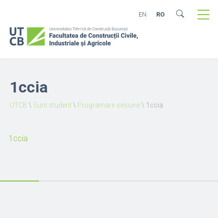
EN
RO
1ccia
UTCB
\
Sunt student
\
Programare sesiune
\
1ccia
1ccia