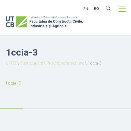
EN
RO
1ccia-3
UTCB
\
Sunt student
\
Programare sesiune
\
1ccia-3
1ccia-3