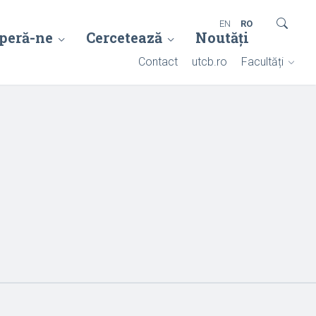
EN
RO
peră-ne
Cercetează
Noutăți
Contact
utcb.ro
Facultăți