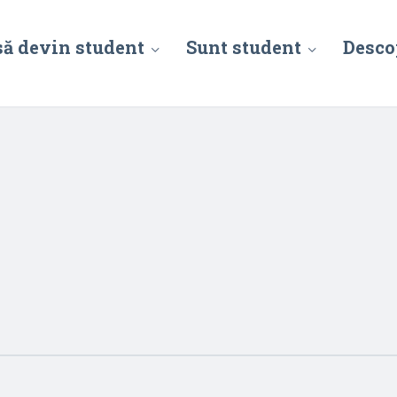
să devin student
Sunt student
Desco