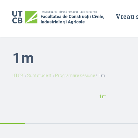
Vreau 
1m
UTCB
\
Sunt student
\
Programare sesiune
\
1m
1m