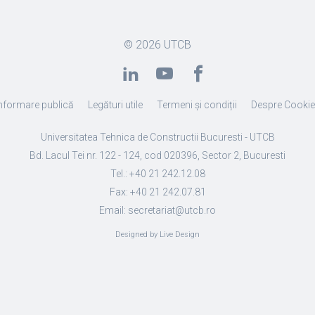
© 2026
UTCB
nformare publică
Legături utile
Termeni și condiții
Despre Cooki
Universitatea Tehnica de Constructii Bucuresti - UTCB
Bd. Lacul Tei nr. 122 - 124, cod 020396, Sector 2, Bucuresti
Tel.: +40 21 242.12.08
Fax: +40 21 242.07.81
Email: secretariat@utcb.ro
Designed by Live Design