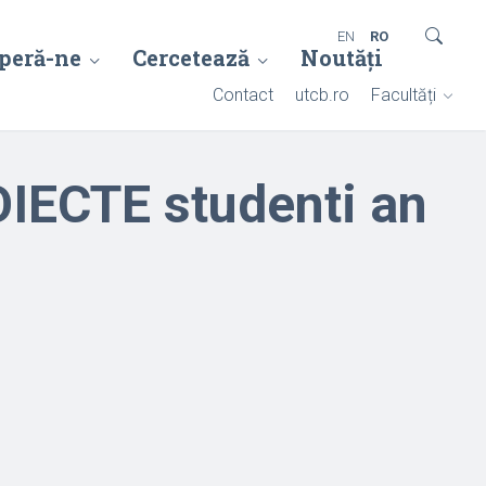
EN
RO
peră-ne
Cercetează
Noutăți
Contact
utcb.ro
Facultăți
ECTE studenti an