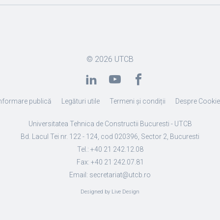
© 2026
UTCB
nformare publică
Legături utile
Termeni și condiții
Despre Cooki
Universitatea Tehnica de Constructii Bucuresti - UTCB
Bd. Lacul Tei nr. 122 - 124, cod 020396, Sector 2, Bucuresti
Tel.: +40 21 242.12.08
Fax: +40 21 242.07.81
Email: secretariat@utcb.ro
Designed by Live Design