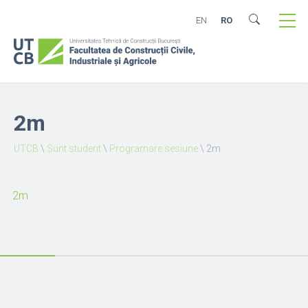
EN
RO
2m
UTCB
\
Sunt student
\
Programare sesiune
\
2m
2m