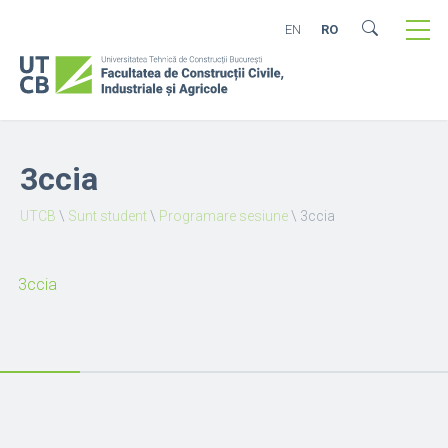
EN
RO
3ccia
UTCB
\
Sunt student
\
Programare sesiune
\
3ccia
3ccia