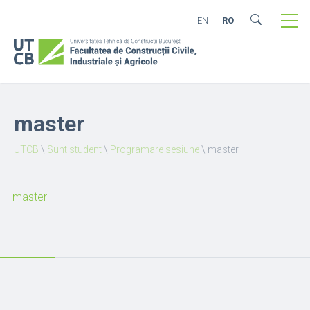
EN
RO
master
UTCB
\
Sunt student
\
Programare sesiune
\
master
master