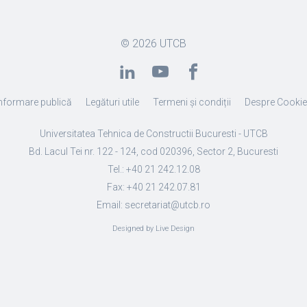
© 2026
UTCB
nformare publică
Legături utile
Termeni și condiții
Despre Cooki
Universitatea Tehnica de Constructii Bucuresti - UTCB
Bd. Lacul Tei nr. 122 - 124, cod 020396, Sector 2, Bucuresti
Tel.: +40 21 242.12.08
Fax: +40 21 242.07.81
Email: secretariat@utcb.ro
Designed by Live Design