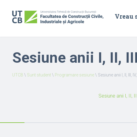
Vreau 
Sesiune anii I, II, I
UTCB
\
Sunt student
\
Programare sesiune
\
Sesiune anii I, II, III, 
Sesiune anii I, II, I