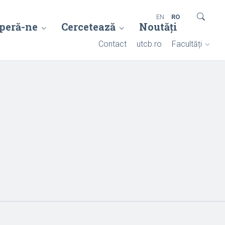
EN
RO
peră-ne
Cercetează
Noutăți
Contact
utcb.ro
Facultăți