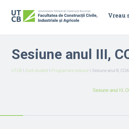
Vreau 
Sesiune anul III, 
UTCB
\
Sunt student
\
Programare sesiune
\
Sesiune anul III, CCI
Sesiune anul III, 