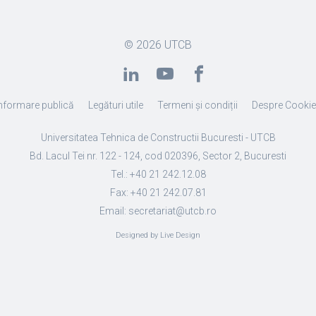
© 2026
UTCB
nformare publică
Legături utile
Termeni și condiții
Despre Cooki
Universitatea Tehnica de Constructii Bucuresti - UTCB
Bd. Lacul Tei nr. 122 - 124, cod 020396, Sector 2, Bucuresti
Tel.: +40 21 242.12.08
Fax: +40 21 242.07.81
Email: secretariat@utcb.ro
Designed by Live Design