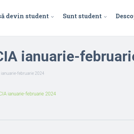
să devin student
Sunt student
Desco
CCIA ianuarie-februar
A ianuarie-februarie 2024
CCIA ianuarie-februarie 2024