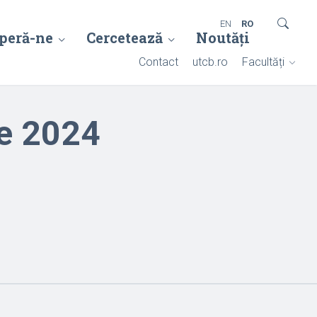
EN
RO
peră-ne
Cercetează
Noutăți
Contact
utcb.ro
Facultăți
ie 2024