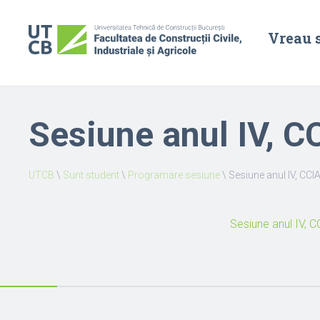
Vreau 
Sesiune anul IV, C
UTCB
\
Sunt student
\
Programare sesiune
\
Sesiune anul IV, CCI
Sesiune anul IV, C