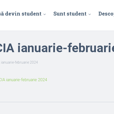
să devin student
Sunt student
Desco
CIA ianuarie-februar
A ianuarie-februarie 2024
CIA ianuarie-februarie 2024