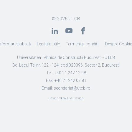
© 2026
UTCB
nformare publică
Legături utile
Termeni și condiții
Despre Cooki
Universitatea Tehnica de Constructii Bucuresti - UTCB
Bd. Lacul Tei nr. 122 - 124, cod 020396, Sector 2, Bucuresti
Tel.: +40 21 242.12.08
Fax: +40 21 242.07.81
Email: secretariat@utcb.ro
Designed by Live Design