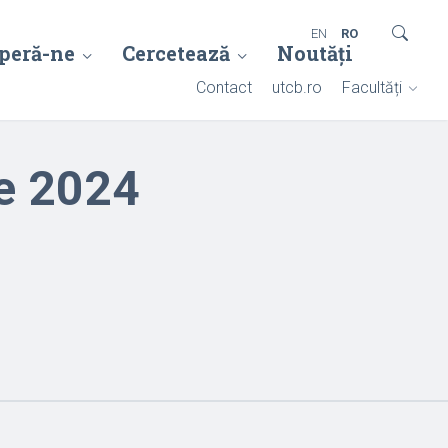
EN
RO
peră-ne
Cercetează
Noutăți
Contact
utcb.ro
Facultăți
ie 2024