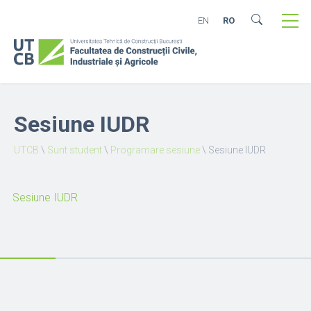
EN
RO
Sesiune IUDR
UTCB
\
Sunt student
\
Programare sesiune
\
Sesiune IUDR
Sesiune IUDR