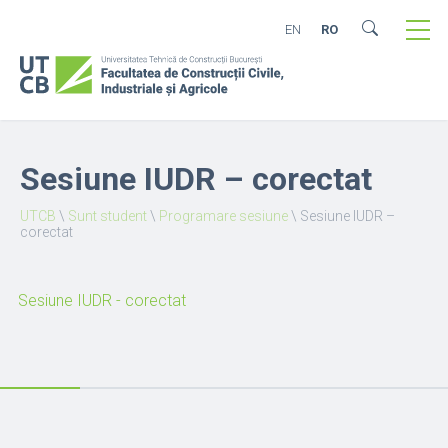
EN
RO
Sesiune IUDR – corectat
UTCB
\
Sunt student
\
Programare sesiune
\
Sesiune IUDR –
corectat
Sesiune IUDR - corectat