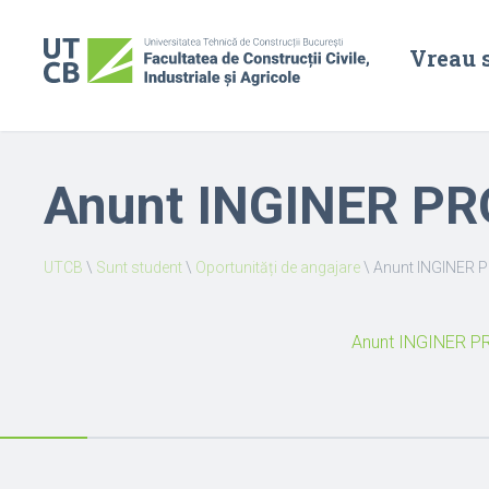
Vreau 
Anunt INGINER P
UTCB
\
Sunt student
\
Oportunități de angajare
\
Anunt INGINER 
Anunt INGINER 