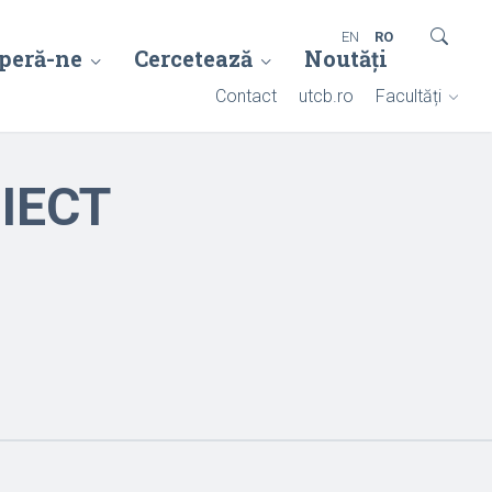
EN
RO
peră-ne
Cercetează
Noutăți
Contact
utcb.ro
Facultăți
IECT