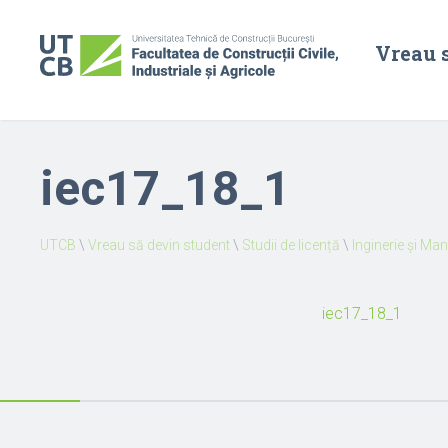
Vreau 
iec17_18_1
UTCB
\
Vreau să devin student
\
Studii de licență
\
Inginerie și Ma
iec17_18_1