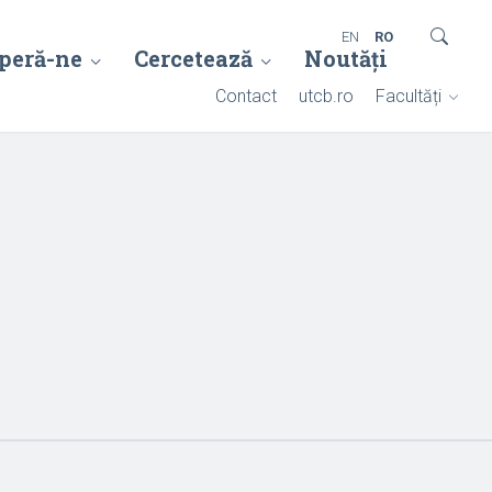
EN
RO
peră-ne
Cercetează
Noutăți
Contact
utcb.ro
Facultăți