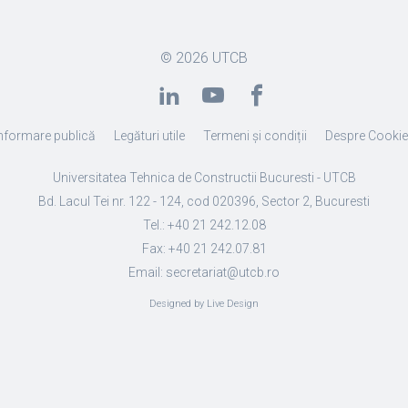
© 2026
UTCB
nformare publică
Legături utile
Termeni și condiții
Despre Cooki
Universitatea Tehnica de Constructii Bucuresti - UTCB
Bd. Lacul Tei nr. 122 - 124, cod 020396, Sector 2, Bucuresti
Tel.: +40 21 242.12.08
Fax: +40 21 242.07.81
Email: secretariat@utcb.ro
Designed by Live Design