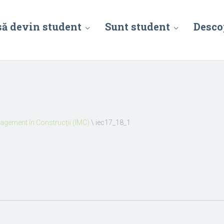
să devin student
Sunt student
Desco
nagement în Construcţii (IMC)
\
iec17_18_1