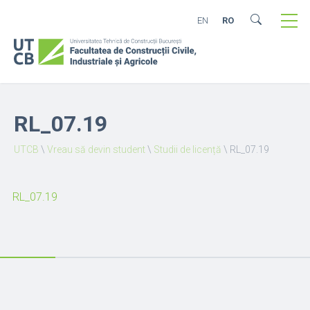
EN
RO
RL_07.19
UTCB
\
Vreau să devin student
\
Studii de licență
\
RL_07.19
RL_07.19