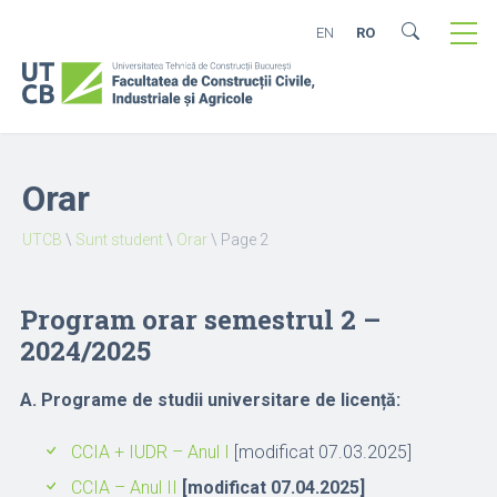
EN
RO
Orar
UTCB
\
Sunt student
\
Orar
\
Page 2
Program orar semestrul 2 –
2024/2025
A. Programe de studii universitare de licență:
CCIA + IUDR – Anul I
[modificat 07.03.2025]
CCIA – Anul II
[modificat 07.04.2025]