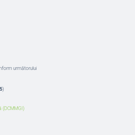
onform următorului
25
)
că (DCMMGI)