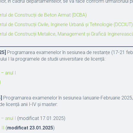
lor, în cadrul departamentelor, se va face conform următorului 
tul de Construcții de Beton Armat (DCBA)
ul de Construcții Civile, Inginerie Urbană și Tehnologie (DCCIUT)
tul de Construcții Metalice, Management și Grafică Inginereas
25]
Programarea examenelor în sesiunea de restanțe (17-21 feb
ului I la programele de studii universitare de licență:
– anul I
I
]
Programarea examenelor în sesiunea Ianuarie-Februarie 2025
de licență anii I-IV și master:
– anul I
(
modificat 17.01.2025
)
 II
(
modificat 23.01.2025
)