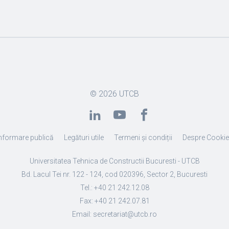
© 2026
UTCB
nformare publică
Legături utile
Termeni și condiții
Despre Cooki
Universitatea Tehnica de Constructii Bucuresti - UTCB
Bd. Lacul Tei nr. 122 - 124, cod 020396, Sector 2, Bucuresti
Tel.: +40 21 242.12.08
Fax: +40 21 242.07.81
Email: secretariat@utcb.ro