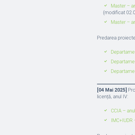
Master – an
(modificat 02.
Master – an
Predarea proiecte
Departamen
Departament
Departamen
[04 Mai 2025]
Pro
licență, anul IV:
CCIA – anul
IMC+IUDR –