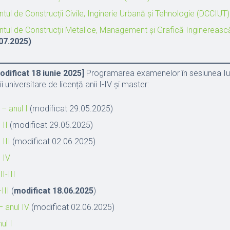
ul de Construcții Civile, Inginerie Urbană și Tehnologie (DCCIUT)
tul de Construcții Metalice, Management și Grafică Inginereas
.07.2025)
odificat 18 iunie 2025]
Programarea examenelor în sesiunea Iu
universitare de licență anii I-IV și master:
– anul I
(modificat 29.05.2025)
 II
(modificat 29.05.2025)
III
(modificat 02.06.2025)
 IV
I-III
III
(
modificat 18.06.2025
)
 anul IV
(modificat 02.06.2025)
ul I