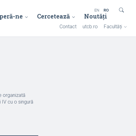
EN
RO
peră-ne
Cercetează
Noutăți
Contact
utcb.ro
Facultăți
e organizată
i IV cu o singură