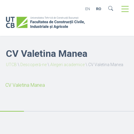
EN
RO
CV Valetina Manea
UTCB
\
Descoperă-ne
\
Alegeri academice
\
CV Valetina Manea
CV Valetina Manea