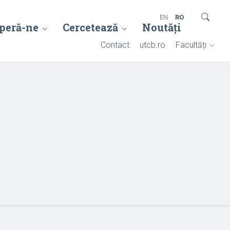
EN
RO
peră-ne
Cercetează
Noutăți
Contact
utcb.ro
Facultăți