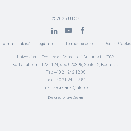
© 2026
UTCB
nformare publică
Legături utile
Termeni și condiții
Despre Cooki
Universitatea Tehnica de Constructii Bucuresti - UTCB
Bd. Lacul Tei nr. 122 - 124, cod 020396, Sector 2, Bucuresti
Tel.: +40 21 242.12.08
Fax: +40 21 242.07.81
Email: secretariat@utcb.ro
Designed by Live Design