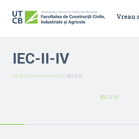
Vreau 
IEC-II-IV
UTCB
\
Sunt student
\
Orar
\
IEC-II-IV
IEC-II-IV