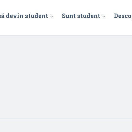
să devin student
Sunt student
Desco