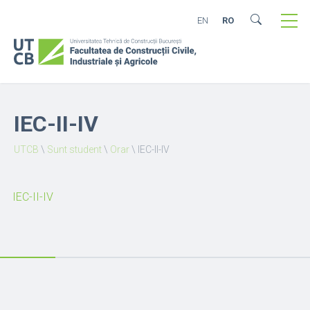
EN
RO
IEC-II-IV
UTCB
\
Sunt student
\
Orar
\
IEC-II-IV
IEC-II-IV