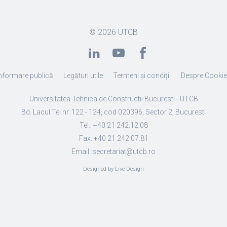
© 2026
UTCB
nformare publică
Legături utile
Termeni și condiții
Despre Cooki
Universitatea Tehnica de Constructii Bucuresti - UTCB
Bd. Lacul Tei nr. 122 - 124, cod 020396, Sector 2, Bucuresti
Tel.: +40 21 242.12.08
Fax: +40 21 242.07.81
Email: secretariat@utcb.ro
Designed by Live Design