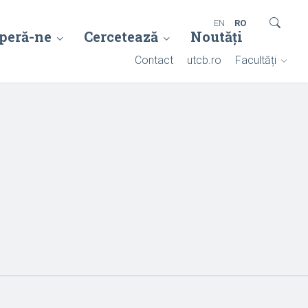
EN
RO
peră-ne
Cercetează
Noutăți
Contact
utcb.ro
Facultăți