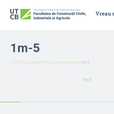
Vreau 
1m-5
UTCB
\
Sunt student
\
Programare sesiune
\
1m-5
1m-5