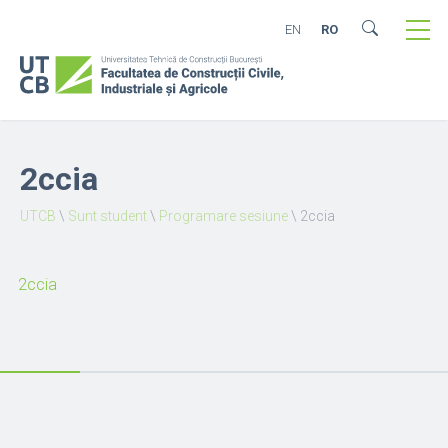
EN
RO
2ccia
UTCB
\
Sunt student
\
Programare sesiune
\
2ccia
2ccia