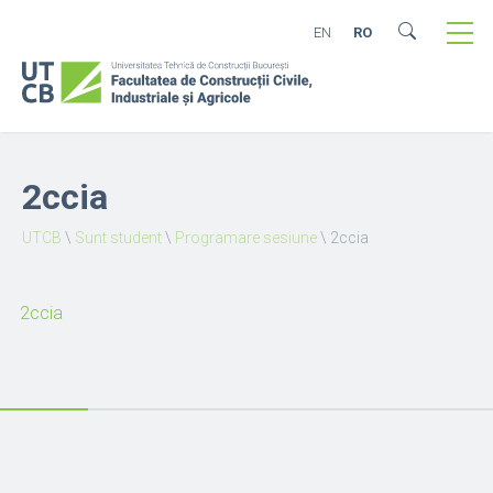
EN
RO
2ccia
UTCB
\
Sunt student
\
Programare sesiune
\
2ccia
2ccia