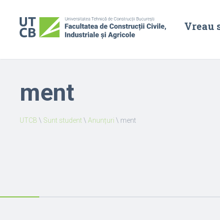
Vreau 
ment
UTCB
\
Sunt student
\
Anunțuri
\
ment