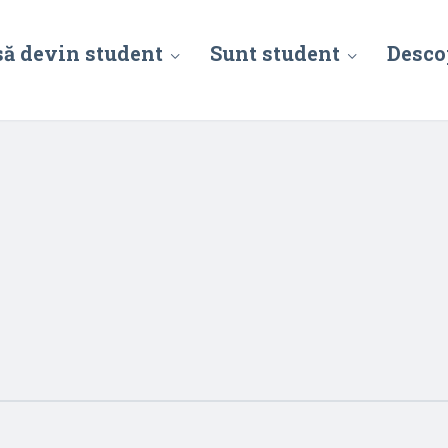
să devin student
Sunt student
Desco