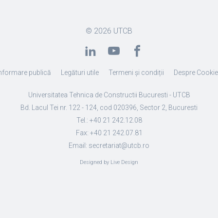
© 2026
UTCB
nformare publică
Legături utile
Termeni și condiții
Despre Cooki
Universitatea Tehnica de Constructii Bucuresti - UTCB
Bd. Lacul Tei nr. 122 - 124, cod 020396, Sector 2, Bucuresti
Tel.: +40 21 242.12.08
Fax: +40 21 242.07.81
Email: secretariat@utcb.ro
Designed by Live Design