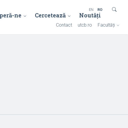
EN
RO
peră-ne
Cercetează
Noutăți
Contact
utcb.ro
Facultăți