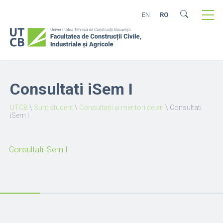
EN
RO
Consultati iSem I
UTCB
\
Sunt student
\
Consultații și mentori de an
\
Consultati
iSem I
Consultati iSem I