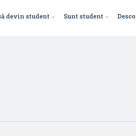
să devin student
Sunt student
Desco