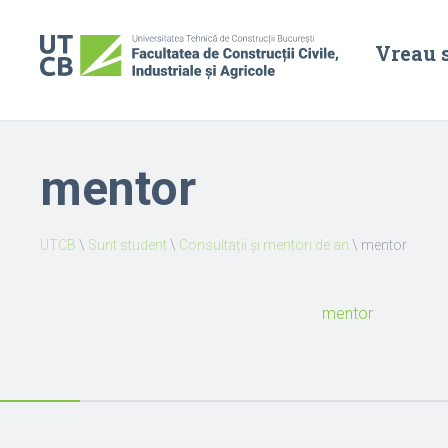
Vreau 
mentor
UTCB
\
Sunt student
\
Consultații și mentori de an
\
mentor
mentor