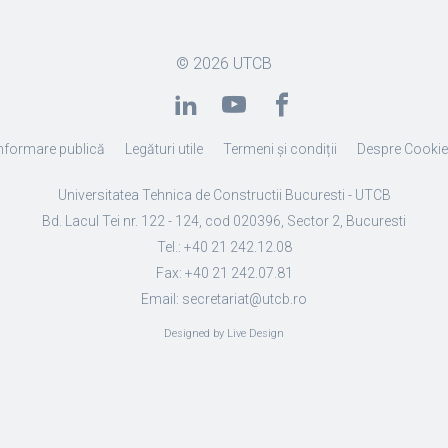
© 2026
UTCB
nformare publică
Legături utile
Termeni și condiții
Despre Cooki
Universitatea Tehnica de Constructii Bucuresti - UTCB
Bd. Lacul Tei nr. 122 - 124, cod 020396, Sector 2, Bucuresti
Tel.: +40 21 242.12.08
Fax: +40 21 242.07.81
Email: secretariat@utcb.ro
Designed by Live Design