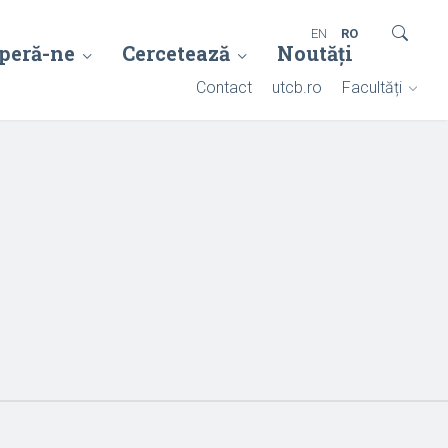
EN
RO
peră-ne
Cercetează
Noutăți
Contact
utcb.ro
Facultăți