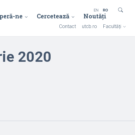
EN
RO
peră-ne
Cercetează
Noutăți
Contact
utcb.ro
Facultăți
rie 2020