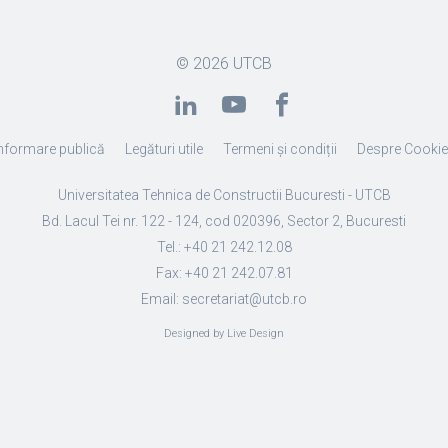
© 2026
UTCB
nformare publică
Legături utile
Termeni și condiții
Despre Cooki
Universitatea Tehnica de Constructii Bucuresti - UTCB
Bd. Lacul Tei nr. 122 - 124, cod 020396, Sector 2, Bucuresti
Tel.: +40 21 242.12.08
Fax: +40 21 242.07.81
Email: secretariat@utcb.ro
Designed by Live Design