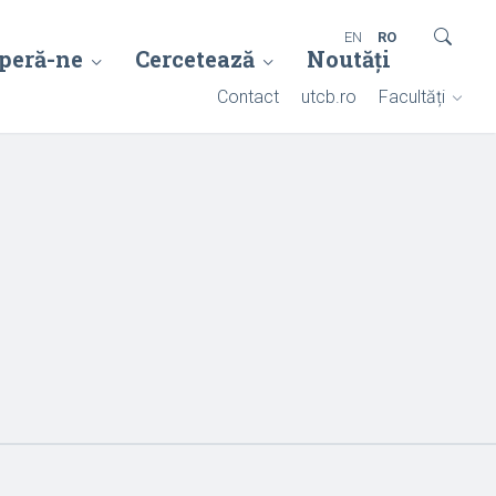
EN
RO
peră-ne
Cercetează
Noutăți
Contact
utcb.ro
Facultăți