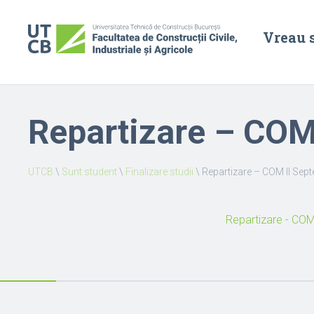
Vreau 
Repartizare – COM
UTCB
\
Sunt student
\
Finalizare studii
\
Repartizare – COM II Sep
Repartizare - CO