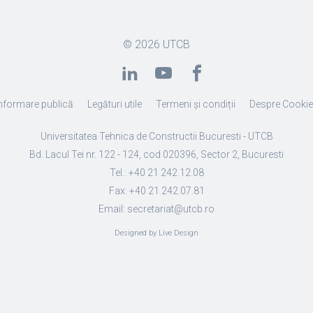
© 2026
UTCB
nformare publică
Legături utile
Termeni și condiții
Despre Cooki
Universitatea Tehnica de Constructii Bucuresti - UTCB
Bd. Lacul Tei nr. 122 - 124, cod 020396, Sector 2, Bucuresti
Tel.: +40 21 242.12.08
Fax: +40 21 242.07.81
Email: secretariat@utcb.ro
Designed by Live Design