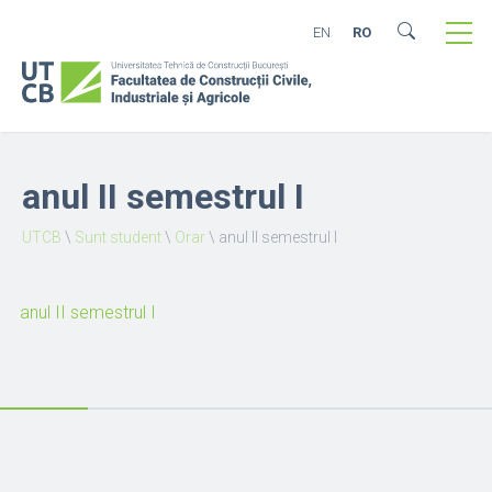
EN
RO
anul II semestrul I
UTCB
\
Sunt student
\
Orar
\
anul II semestrul I
anul II semestrul I