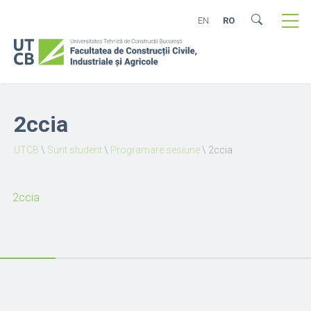
EN
RO
2ccia
UTCB
\
Sunt student
\
Programare sesiune
\
2ccia
2ccia