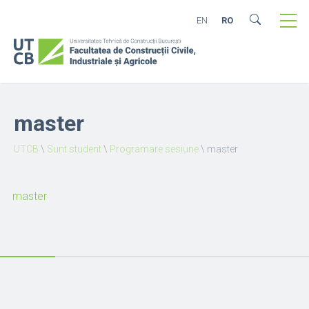
EN
RO
master
UTCB
\
Sunt student
\
Programare sesiune
\
master
master