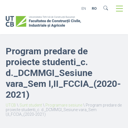
EN
RO
Program predare de
proiecte studenti_c.
d._DCMMGI_Sesiune
vara_Sem I,II_FCCIA_(2020-
2021)
UTCB
\
Sunt student
\
Programare sesiune
\
Program predare de
proiecte studenti_c. d._DCMMGI_Sesiune vara_Sem
I,II_FCCIA_(2020-2021)