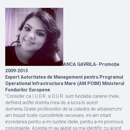
ANCA GAVRILA- Promoția
2009-2013
Expert Autoritatea de Management pentru Programul
Operational Infrastructura Mare (AM POIM) Ministerul
Fondurilor Europene
”Consider ca I.U.D.R. si D.U.R. sunt fundatia carierei mele,
definind astfel dorinta mea de a lucra în acest
domeniu.Gratie profesorilor de la catedra de urbanism,mi-
am însusit toate cunostintele necesare, mi-am intarit
increderea pentru a-mi sustine ideile, pentru a-mi promova
convingerile. Acestia m-au ajutat sa ma identific cu acest