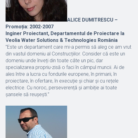
ALICE DUMITRESCU –
Promoția: 2002-2007
Inginer Proiectant, Departamentul de Proiectare la
Veolia Water Solutions & Technologies România
”Este un departament care mi-a permis să aleg ce am vrut
din vastul domeniu al Construcțiilor. Consider că este un
domeniu unde înveți din toate câte un pic, dar
specializarea propriu-zisă o faci în câmpul muncii. Ai de
ales între a lucra cu fondurile europene, în primarii, în
proiectare, în ofertare, în execuție și chiar și cu rețele
electrice. Cu noroc, perseverență și ambiție ai toate
șansele să reușești.”