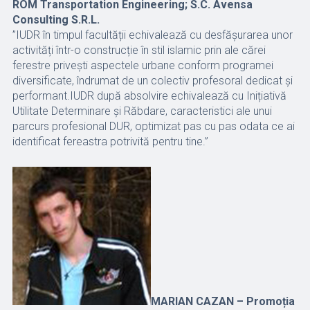
ROM Transportation Engineering; S.C. Avensa
Consulting S.R.L.
”IUDR în timpul facultății echivalează cu desfășurarea unor
activități într-o construcție în stil islamic prin ale cărei
ferestre privești aspectele urbane conform programei
diversificate, îndrumat de un colectiv profesoral dedicat și
performant.IUDR după absolvire echivalează cu Inițiativă
Utilitate Determinare și Răbdare, caracteristici ale unui
parcurs profesional DUR, optimizat pas cu pas odata ce ai
identificat fereastra potrivită pentru tine.”
MARIAN CAZAN – Promoția