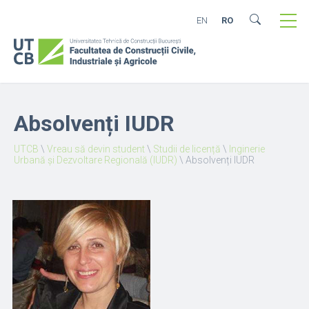
EN
RO
Absolvenți IUDR
UTCB
\
Vreau să devin student
\
Studii de licență
\
Inginerie
Urbană şi Dezvoltare Regională (IUDR)
\
Absolvenți IUDR