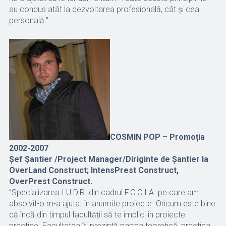
au condus atât la dezvoltarea profesională, cât și cea
personală.”
COSMIN POP – Promoția
2002-2007
Șef Șantier /Project Manager/Diriginte de Șantier la
OverLand Construct; IntensPrest Construct,
OverPrest Construct.
”Specializarea I.U.D.R. din cadrul F.C.C.I.A. pe care am
absolvit-o m-a ajutat în anumite proiecte. Oricum este bine
că încă din timpul facultății să te implici în proiecte
practice. Facultatea îți prezintă partea teoretică, practica