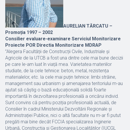
AURELIAN TĂRCATU –
Promoția 1997 – 2002
Consilier evaluare-examinare Serviciul Monitorizare
Proiecte POR Directia Monitorizare MDRAP
”Alegera Facultății de Construcții Civile, Industriale și
Agricole de la UTCB a fost una dintre cele mai bune decizii
pe care le-am luat în viață mea. Varietatea materiilor
studiate, de la cele tehnice: beton, metal, rezistența
materialelor, etc. la cele mai puțin tehnice: limbi străine,
management sau urbanism și amenajarea teritoriului m-au
ajutat să câștig o bază educațională solidă foarte
importantă în dezvoltarea profesională a oricărui individ.
Sunt convins că pentru poziția profesională actuală, de
Consilier în cadrul Ministerului Dezvoltării Regionale și
Administrației Publice, nici o altă facultate nu m-ar fi putut
pregăti mai bine decât FCCIA specializarea Inginerie
Urbană, Construcția și Gestionarea Localităților (IUCGL