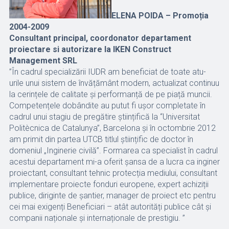
ELENA POIDA – Promoția
2004-2009
Consultant principal, coordonator departament
proiectare si autorizare la IKEN Construct
Management SRL
”În cadrul specializării IUDR am beneficiat de toate atu-
urile unui sistem de învățământ modern, actualizat continuu
la cerințele de calitate și performanță de pe piață muncii.
Competențele dobândite au putut fi ușor completate în
cadrul unui stagiu de pregătire științifică la “Universitat
Politècnica de Catalunya”, Barcelona și în octombrie 2012
am primit din partea UTCB titlul științific de doctor în
domeniul „Inginerie civilă”. Formarea ca specialist în cadrul
acestui departament mi-a oferit șansa de a lucra ca inginer
proiectant, consultant tehnic protecția mediului, consultant
implementare proiecte fonduri europene, expert achiziții
publice, diriginte de șantier, manager de proiect etc pentru
cei mai exigenți Beneficiari – atât autorități publice cât și
companii naționale și internaționale de prestigiu. ”