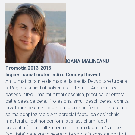
IOANA MALINEANU –
Promoția 2013-2015
Inginer constructor la Arc Concept Invest
Am urmat cursurile de master la sectia Dezvoltare Urbana
si Regionala fiind absolventa a FILS-ului. Am simtit ca
pasesc intr-o lume mult mai deschisa, practica, orientata
catre ceea ce cere. Profesionalismul, deschiderea, dorinta
arzatoare de a ne indruma a tuturor profesorilor m-a ajutat
sa ma adaptez rapid.Am apreciat faptul ca desi tehnic,
masterul a fost nonconformist si astfel am facut
prezentari( mai multe intr-un semestru decat in 4 ani de
facultate) care vrand nevrand te scot din zona de confort,