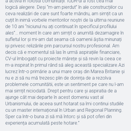
a activa în folosul comunității. IUDR-ul a fost cea mai
logică alegere. Deși “m-am pierdut” în ale construcțiilor cu
ceva realizări de care sunt foarte mândru, am simțit ca un
cuțit în inimă vorbele mentorilor noștri de la ultima reuniune
de 10 ani “niciunul nu ați continuat în specificul profilului
ales”… moment în care am simțit o anumită dezamagire în
sufletul lor și mi-am dat seama că oamenii ăștia minunați
iși privesc relizările prin parcursul nostru profesional. Am
decis că e momentul să las în urmă aspirațiile financiare,
CV-ul îmbogațit cu proiecte mărețe și să revin la ceea ce
m-a inspirat în primul rând să aleg această specializare.Azi
lucrez într-o primărie a unui mare oraș din Marea Britanie și
nu e zi să nu mă trezesc plin de dorința de a rezolva
problemele comunitătii, este un sentiment pe care nu l-am
mai simțit niciodată. Drept pentru care și aspiratia de a
ajunge cât mai departe în acest domeniu vast al
Urbanismului, de aceea sunt hotarat sa îmi continui studiile
cu un master internațional în Urban and Regional Planning.
Sper ca într-o buna zi să mă întorc și să pot oferi din
experiența acumulată peste hotare.”