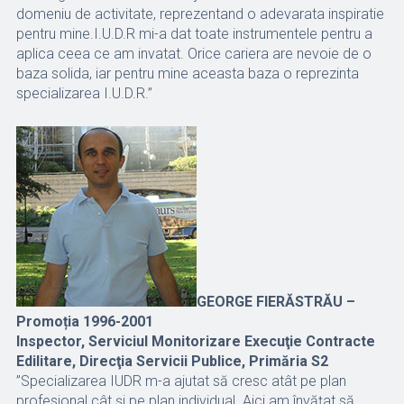
domeniu de activitate, reprezentand o adevarata inspiratie
pentru mine.I.U.D.R mi-a dat toate instrumentele pentru a
aplica ceea ce am invatat. Orice cariera are nevoie de o
baza solida, iar pentru mine aceasta baza o reprezinta
specializarea I.U.D.R.”
GEORGE FIERĂSTRĂU –
Promoția 1996-2001
Inspector, Serviciul Monitorizare Execuţie Contracte
Edilitare, Direcţia Servicii Publice, Primăria S2
”Specializarea IUDR m-a ajutat să cresc atât pe plan
profesional cât şi pe plan individual. Aici am învăţat să