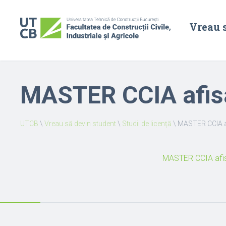
Vreau 
MASTER CCIA afisa
UTCB
\
Vreau să devin student
\
Studii de licență
\
MASTER CCIA af
MASTER CCIA afisa