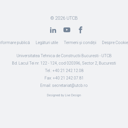
© 2026
UTCB
nformare publică
Legături utile
Termeni și condiții
Despre Cooki
Universitatea Tehnica de Constructii Bucuresti - UTCB
Bd. Lacul Tei nr. 122 - 124, cod 020396, Sector 2, Bucuresti
Tel.: +40 21 242.12.08
Fax: +40 21 242.07.81
Email: secretariat@utcb.ro
Designed by Live Design