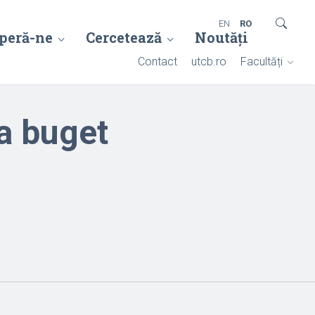
EN
RO
peră-ne
Cercetează
Noutăți
Contact
utcb.ro
Facultăți
a buget