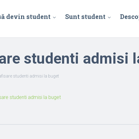
să devin student
Sunt student
Desco
re studenti admisi l
isare studenti admisi la buget
re studenti admisi la buget