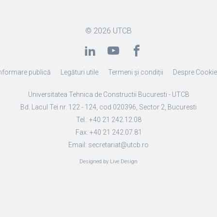
© 2026
UTCB
nformare publică
Legături utile
Termeni și condiții
Despre Cooki
Universitatea Tehnica de Constructii Bucuresti - UTCB
Bd. Lacul Tei nr. 122 - 124, cod 020396, Sector 2, Bucuresti
Tel.: +40 21 242.12.08
Fax: +40 21 242.07.81
Email: secretariat@utcb.ro
Designed by Live Design