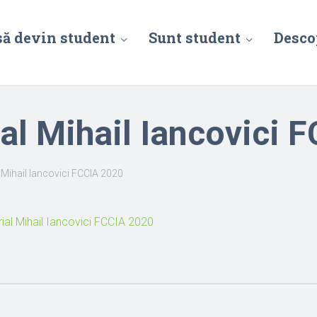
să devin student
Sunt student
Desco
l Mihail Iancovici 
Mihail Iancovici FCCIA 2020
al Mihail Iancovici FCCIA 2020