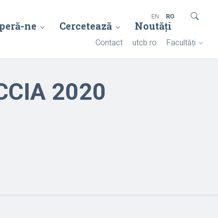
EN
RO
peră-ne
Cercetează
Noutăți
Contact
utcb.ro
Facultăți
FCCIA 2020