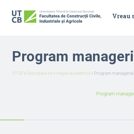
Vreau 
Program manageria
UTCB
\
Descoperă-ne
\
Alegeri academice
\
Program managerial 
Program manageri