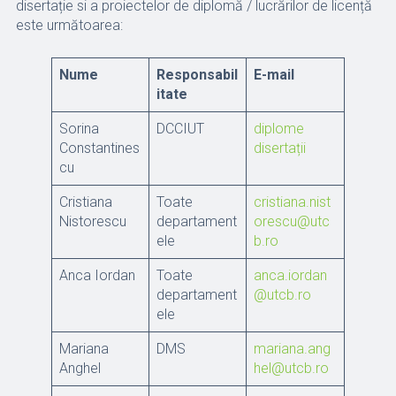
disertație si a proiectelor de diplomă / lucrărilor de licență
este următoarea:
Nume
Responsabil
E-mail
itate
Sorina
DCCIUT
diplome
Constantines
disertații
cu
Cristiana
Toate
cristiana.nist
Nistorescu
departament
orescu@utc
ele
b.ro
Anca Iordan
Toate
anca.iordan
departament
@utcb.ro
ele
Mariana
DMS
mariana.ang
Anghel
hel@utcb.ro