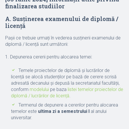
finalizarea studiilor
A. Susținerea examenului de diplomă /
licență
Pașii ce trebuie urmați în vederea susținerii examenului de
diplomă / licență sunt următorii:
1. Depunerea cererii pentru alocarea temei:
Temele proiectelor de diplomă și lucrărilor de
licență se alocă studenților pe bază de cerere scrisă
adresată decanului și depusă la secretariatul facultății,
conform
modelului
pe baza
listei temelor proiectelor de
diplomă / lucrărilor de licență
.
Termenul de depunere a cererilor pentru alocarea
temelor este
ultima zi a semestrului I
al anului
universitar.