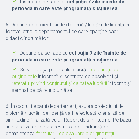
Înscrierea se face cu
cel puțin 7 zile
înainte de
perioada în care este programată susținerea
.
5. Depunerea proiectului de diplomă / lucrării de licență în
format letric la departamentul de care aparține cadrul
didactic îndrumător:
Depunerea se face cu
cel puțin 7 zile
înainte de
perioada în care este programată susținerea
.
Se vor atașa proiectului / lucrării
declarația de
originalitate
întocmită și semnată de absolvent și
referatul privind conținutul și calitatea lucrării
întocmit și
semnat de către îndrumător.
6. În cadrul fiecărui departament, asupra proiectului de
diplomă / lucrării de licență va fi efectuată o analiză de
similitudine finalizată cu un Raport de similitudine. Pe baza
unei analize critice a acestui Raport, îndrumătorul
completează
formularul de evaluare a originalității
,