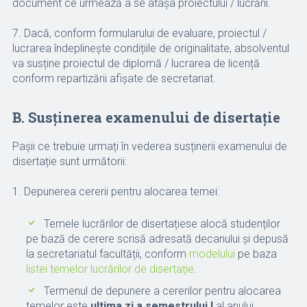
document ce urmează a se atașa proiectului / lucrării.
7. Dacă, conform formularului de evaluare, proiectul /
lucrarea îndeplinește condițiile de originalitate, absolventul
va susține proiectul de diplomă / lucrarea de licență
conform repartizării afișate de secretariat.
B. Susținerea examenului de disertație
Pașii ce trebuie urmați în vederea susținerii examenului de
disertație sunt următorii:
1. Depunerea cererii pentru alocarea temei:
Temele lucrărilor de disertațiese alocă studenților
pe bază de cerere scrisă adresată decanului și depusă
la secretariatul facultății, conform
modelului
pe baza
listei temelor lucrărilor de disertație
.
Termenul de depunere a cererilor pentru alocarea
temelor este
ultima zi a semestrului I
al anului