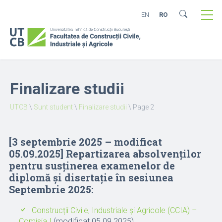
EN
RO
Finalizare studii
UTCB
\
Sunt student
\
Finalizare studii
\
Page 2
[3 septembrie 2025 – modificat
05.09.2025] Repartizarea absolvenților
pentru susținerea examenelor de
diplomă și disertație în sesiunea
Septembrie 2025:
Construcții Civile, Industriale și Agricole (CCIA) –
Comisia I
(modificat 05.09.2025)