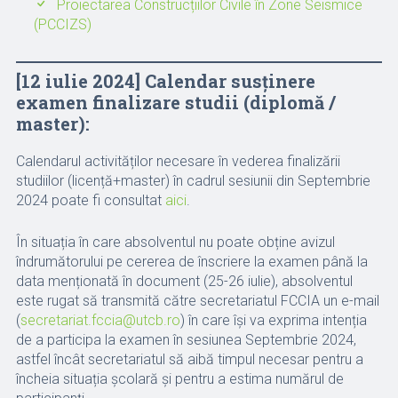
Proiectarea Construcțiilor Civile în Zone Seismice
(PCCIZS)
[12 iulie 2024] Calendar susținere
examen finalizare studii (diplomă /
master):
Calendarul activităților necesare în vederea finalizării
studiilor (licență+master) în cadrul sesiunii din Septembrie
2024 poate fi consultat
aici
.
În situația în care absolventul nu poate obține avizul
îndrumătorului pe cererea de înscriere la examen până la
data menționată în document (25-26 iulie), absolventul
este rugat să transmită către secretariatul FCCIA un e-mail
(
secretariat.fccia@utcb.ro
) în care își va exprima intenția
de a participa la examen în sesiunea Septembrie 2024,
astfel încât secretariatul să aibă timpul necesar pentru a
încheia situația școlară și pentru a estima numărul de