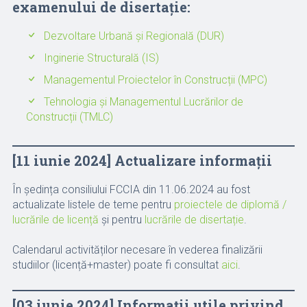
examenului de disertație:
Dezvoltare Urbană și Regională (DUR)
Inginerie Structurală (IS)
Managementul Proiectelor în Construcții (MPC)
Tehnologia și Managementul Lucrărilor de
Construcții (TMLC)
[11 iunie 2024] Actualizare informații
În ședința consiliului FCCIA din 11.06.2024 au fost
actualizate listele de teme pentru
proiectele de diplomă /
lucrările de licență
și pentru
lucrările de disertație
.
Calendarul activităților necesare în vederea finalizării
studiilor (licență+master) poate fi consultat
aici
.
[
03 iunie 2024
] Informații utile privind