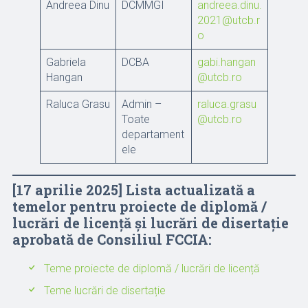
Andreea Dinu
DCMMGI
andreea.dinu.
2021@utcb.r
o
Gabriela
DCBA
gabi.hangan
Hangan
@utcb.ro
Raluca Grasu
Admin –
raluca.grasu
Toate
@utcb.ro
departament
ele
[17 aprilie 2025] Lista actualizată a
temelor pentru proiecte de diplomă /
lucrări de licență și lucrări de disertație
aprobată de Consiliul FCCIA:
Teme proiecte de diplomă / lucrări de licență
Teme lucrări de disertație