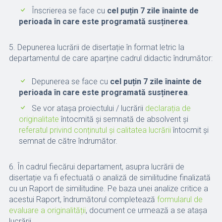
Înscrierea se face cu
cel puțin 7 zile
înainte de
perioada în care este programată susținerea
.
5. Depunerea lucrării de disertație în format letric la
departamentul de care aparține cadrul didactic îndrumător:
Depunerea se face cu
cel puțin 7 zile
înainte de
perioada în care este programată susținerea
.
Se vor atașa proiectului / lucrării
declarația de
originalitate
întocmită și semnată de absolvent și
referatul privind conținutul și calitatea lucrării
întocmit și
semnat de către îndrumător.
6. În cadrul fiecărui departament, asupra lucrării de
disertație va fi efectuată o analiză de similitudine finalizată
cu un Raport de similitudine. Pe baza unei analize critice a
acestui Raport, îndrumătorul completează
formularul de
evaluare a originalității
, document ce urmează a se atașa
lucrării.